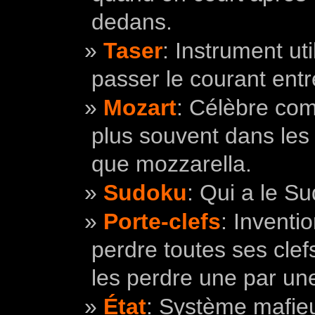
dedans.
Taser
: Instrument uti
passer le courant entre
Mozart
: Célèbre com
plus souvent dans les 
que mozzarella.
Sudoku
: Qui a le S
Porte-clefs
: Inventi
perdre toutes ses clef
les perdre une par un
État
: Système mafieu