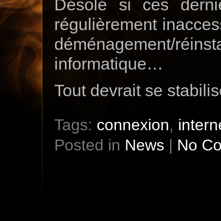
Désolé si ces derni
régulièrement inacces
déménagement/réinst
informatique…
Tout devrait se stabili
Tags:
connexion
,
intern
Posted in
News
|
No C