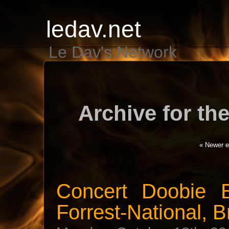
ledav.net
Le Dav's Network
Archive for the
« Newer e
Concert Doobie 
Forrest-National, B