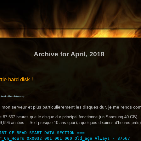
Archive for April, 2018
tle hard disk !
 les étoiles ci-dessus
)
e mon serveur et plus particulièrement les disques dur, je me rends co
ire 87.567 heures que le disque dur principal fonctionne (un Samsung 40 GB) 
 9,996 années… Soit presque 10 ans quoi (a quelques dixaines d’heures près)
ART OF READ SMART DATA SECTION ===

r_On_Hours 0x0032 001 001 000 Old_age Always - 87567
