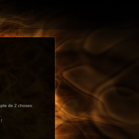
mpte de 2 choses:
…
 !