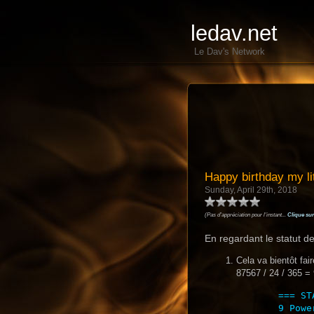
ledav.net
Le Dav's Network
Happy birthday my lit
Sunday, April 29th, 2018
(Pas d'appréciation pour l'instant...
Clique sur
En regardant le statut d
Cela va bientôt fa
87567 / 24 / 365 =
=== ST
9 Powe