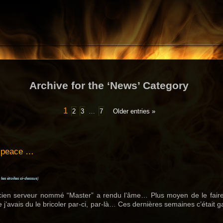
Archive for the ‘News’ Category
1
2
3
…
7
Older entries »
n peace …
 les étoiles ci-dessus
)
cien serveur nommé “Master” a rendu l’âme… Plus moyen de le fair
j’avais du le bricoler par-ci, par-là… Ces dernières semaines c’était ga