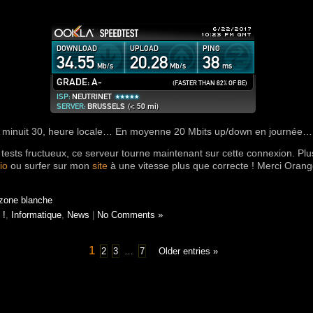
 minuit 30, heure locale… En moyenne 20 Mbits up/down en journée…
 tests fructueux, ce serveur tourne maintenant sur cette connexion. P
io
ou surfer sur mon
site
à une vitesse plus que correcte ! Merci Oran
zone blanche
 !
,
Informatique
,
News
|
No Comments »
1
2
3
…
7
Older entries »