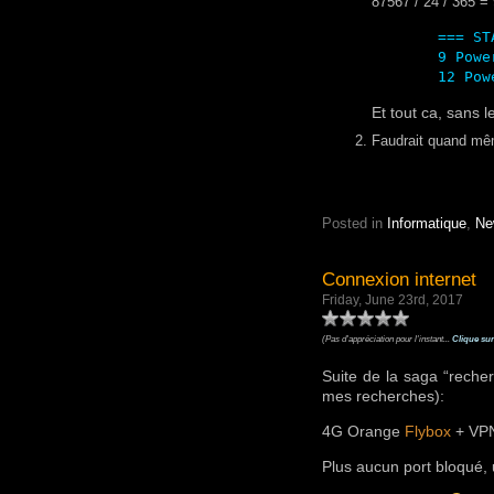
87567 / 24 / 365 =
=== ST
9 Powe
Et tout ca, sans
Faudrait quand mê
Posted in
Informatique
,
Ne
Connexion internet
Friday, June 23rd, 2017
(Pas d'appréciation pour l'instant...
Clique sur
Suite de la saga “reche
mes recherches):
4G Orange
Flybox
+ VPN
Plus aucun port bloqué, 