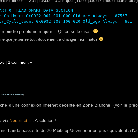
 9,996 années… Soit presque 10 ans quoi (a quelques dixaines d’heures près)
ART OF READ SMART DATA SECTION ===

r_On_Hours 0x0032 001 001 000 Old_age Always - 87567

 le moindre problème majeur… Qu’on se le dise !
me que je pense tout doucement à changer mon matos
ws
|
1 Comment »
 les étoiles ci-dessus
)
rche d’une connexion internet décente en Zone Blanche” (voir le pré
 via
Neutrinet
= LA solution !
une bande passante de 20 Mbits up/down pour un prix équivalent a l’ad