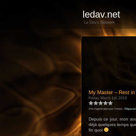
ledav.net
Le Dav's Network
My Master – Rest i
Friday, March 1st, 2019
(Pas d'appréciation pour l'instant...
Clique sur
Depuis ce jour, mon an
déjà quelques temps que 
fin quoi