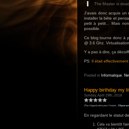
The Master is dead,
J’avais donc acquis un
installer la bête et pen
petit à petit… Mais non 
possible.
Ce blog tourne donc à 
@ 3.6 Ghz. Virtualisati
Y a pas à dire, ça décoi
PS:
Il était effectiveme
Posted in
Informatique
,
Ne
Happy birthday my lit
Sunday, April 29th, 2018
(Pas d'appréciation pour l'instant...
Clique sur
En regardant le statut d
Cela va bientôt fa