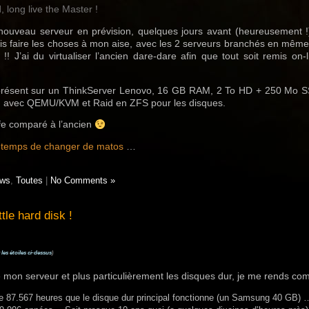
 long live the Master !
 nouveau serveur en prévision, quelques jours avant (heureusement 
sais faire les choses à mon aise, avec les 2 serveurs branchés en mêm
!! J’ai du virtualiser l’ancien dare-dare afin que tout soit remis on-
présent sur un ThinkServer Lenovo, 16 GB RAM, 2 To HD + 250 Mo S
on avec QEMU/KVM et Raid en ZFS pour les disques.
ffe comparé à l’ancien
nt temps de changer de matos
…
ws
,
Toutes
|
No Comments »
tle hard disk !
 les étoiles ci-dessus
)
e mon serveur et plus particulièrement les disques dur, je me rends co
ire 87.567 heures que le disque dur principal fonctionne (un Samsung 40 GB) 