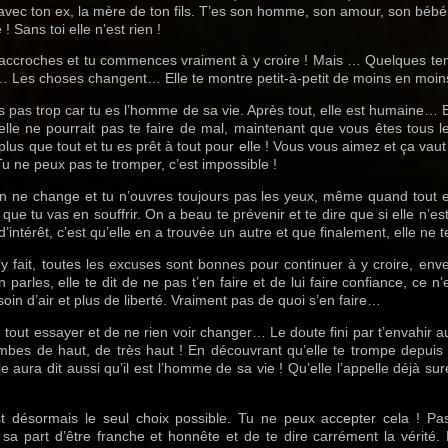
avec ton ex, la mère de ton fils. T’es son homme, son amour, son bébé
! Sans toi elle n’est rien !
u t’accroches et tu commences vraiment à y croire ! Mais … Quelques t
 Les choses changent… Elle te montre petit-à-petit de moins en moin
ais pas trop car tu es l’homme de sa vie. Après tout, elle est humaine… 
elle ne pourrait pas te faire de mal, maintenant que vous êtes tous l
 plus que tout et tu es prêt à tout pour elle ! Vous vous aimez et ça vaut
Tu ne peux pas te tromper, c’est impossible !
en ne change et tu n’ouvres toujours pas les yeux, même quand tout e
 que tu vas en souffrir. On a beau te prévenir et te dire que si elle n’est
’intérêt, c’est qu’elle en a trouvée un autre et que finalement, elle ne t
’y fait, toutes les excuses sont bonnes pour continuer à y croire, enve
en parles, elle te dit de ne pas t’en faire et de lui faire confiance, ce 
esoin d’air et plus de liberté. Vraiment pas de quoi s’en faire…
 tout essayer et de ne rien voir changer… Le doute fini par t’envahir a
mbes de haut, de très haut ! En découvrant qu’elle te trompe depui
le aura dit aussi qu’il est l’homme de sa vie ! Qu’elle l’appelle déjà 
st désormais le seul choix possible. Tu ne peux accepter cela ! Pas
 sa part d’être franche et honnête et de te dire carrément la vérité.