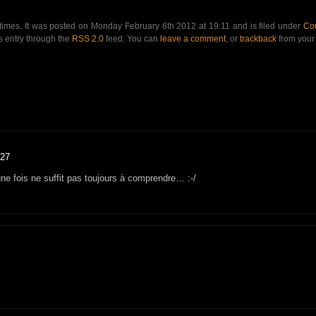
times. It was posted on Monday February 6th 2012 at 19:11 and is filed under
Co
s entry through the
RSS 2.0
feed. You can
leave a comment
, or
trackback
from your 
:27
une fois ne suffit pas toujours à comprendre… :-/