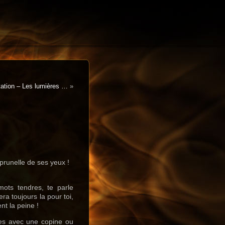
tation – Les lumières …
»
a prunelle de ses yeux !
 mots tendres, te parle
a toujours la pour toi,
nt la peine !
tes avec une copine ou