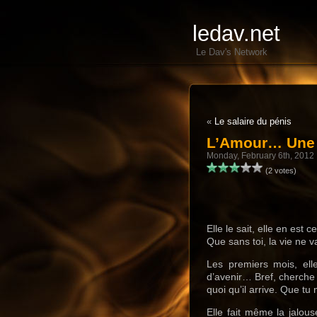
ledav.net
Le Dav's Network
«
Le salaire du pénis
L’Amour… Une 
Monday, February 6th, 2012
(2 votes)
Elle le sait, elle en est 
Que sans toi, la vie ne v
Les premiers mois, elle
d’avenir… Bref, cherche 
quoi qu’il arrive. Que tu
Elle fait même la jalou