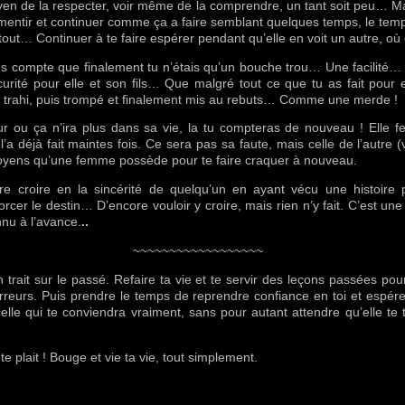
en de la respecter, voir même de la comprendre, un tant soit peu… Mais
e mentir et continuer comme ça a faire semblant quelques temps, le temps 
tout… Continuer à te faire espérer pendant qu’elle en voit un autre, où 
nds compte que finalement tu n’étais qu’un bouche trou… Une facilité
ité pour elle et son fils… Que malgré tout ce que tu as fait pour el
sé, trahi, puis trompé et finalement mis au rebuts… Comme une merde !
r ou ça n’ira plus dans sa vie, la tu compteras de nouveau ! Elle fe
’a déjà fait maintes fois. Ce sera pas sa faute, mais celle de l’autre 
moyens qu’une femme possède pour te faire craquer à nouveau.
 croire en la sincérité de quelqu’un en ayant vécu une histoire 
cer le destin… D’encore vouloir y croire, mais rien n’y fait. C’est une
nu à l’avance.
..
~~~~~~~~~~~~~~~~~~
n trait sur le passé. Refaire ta vie et te servir des leçons passées po
eurs. Puis prendre le temps de reprendre confiance en toi et espére
celle qui te conviendra vraiment, sans pour autant attendre qu’elle te 
te plait ! Bouge et vie ta vie, tout simplement.