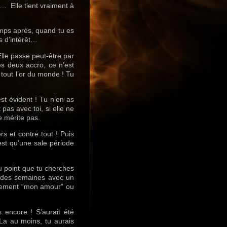
… Elle tient vraiment à
emps après, quand tu es
s d’intérêt…
Elle passe peut-être par
es deux accro, ce n’est
 tout l’or du monde ! Tu
st évident ! Tu n’en as
 pas avec toi, si elle ne
e mérite pas.
rs et contre tout ! Puis
n’est qu’une sale période
u point que tu cherches
s des semaines avec un
surement “mon amour” ou
 encore ! S’aurait été
 La au moins, tu aurais