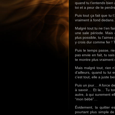
quand tu t’entends bien 
toi et a peur de te perdre 
Puis tout ça fait que t
vraiment à fond dedans…
Malgré tout tu ne t’en f
une sale période. Mais 
plus possible, tu l’aimes
y crois dur comme fer ! 
Puis le temps passe, ri
pas envie en fait, tu sais
te montre plus vraiment d
Mais malgré tout, rien n
d’ailleurs, quand tu lui 
c’est tout, elle a juste b
Puis un jour… A force de
à savoir… Et la… Tu to
autre, à qui surement el
“mon bébé”…
Évidement, la quitter e
pourtant plus simple de