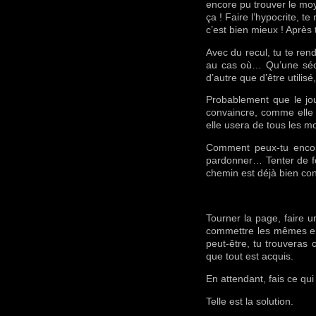
encore pu trouver le moy
ça ! Faire l’hypocrite, t
c’est bien mieux ! Après 
Avec du recul, tu te re
au cas où… Qu’une sécur
d’autre que d’être utili
Probablement que le jou
convaincre, comme elle l
elle usera de tous les 
Comment peux-tu encore
pardonner… Tenter de for
chemin est déjà bien con
Tourner la page, faire u
commettre les mêmes err
peut-être, tu trouveras 
que tout est acquis.
En attendant, fais ce qui 
Telle est la solution.