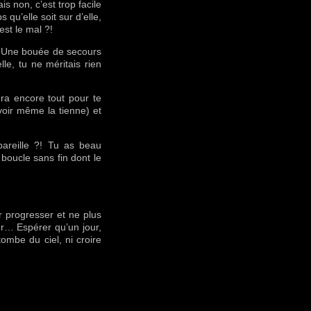
 non, c’est trop facile
qu’elle soit sur d’elle,
est le mal ?!
… Une bouée de secours
le, tu ne méritais rien
ra encore tout pour te
(voir même la tienne) et
pareille ?! Tu as beau
 boucle sans fin dont le
ur progresser et ne plus
r… Espérer qu’un jour,
tombe du ciel, ni croire