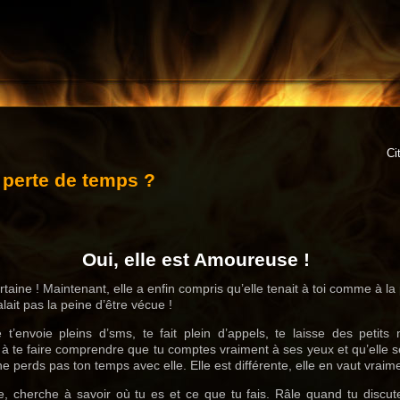
Ci
perte de temps ?
Oui, elle est Amoureuse !
certaine ! Maintenant, elle a enfin compris qu’elle tenait à toi comme à l
alait pas la peine d’être vécue !
 t’envoie pleins d’sms, te fait plein d’appels, te laisse des petits
à te faire comprendre que tu comptes vraiment à ses yeux et qu’elle ser
 ne perds pas ton temps avec elle. Elle est différente, elle en vaut vraime
se, cherche à savoir où tu es et ce que tu fais. Râle quand tu discu