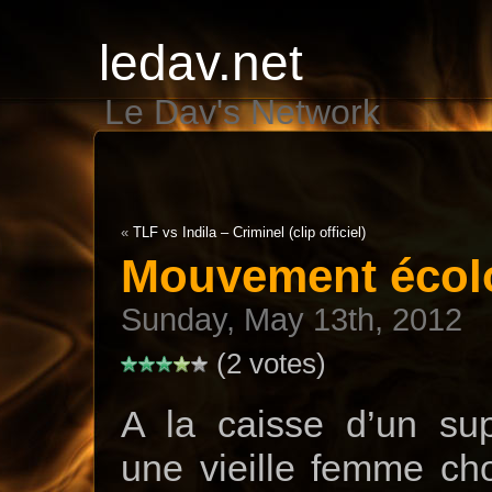
ledav.net
Le Dav's Network
«
TLF vs Indila – Criminel (clip officiel)
Mouvement écol
Sunday, May 13th, 2012
(2 votes)
A la caisse d’un su
une vieille femme cho