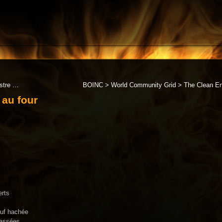
istre …
BOINC > World Community Grid > The Clean En
 au four
erts
euf hachée
cassées