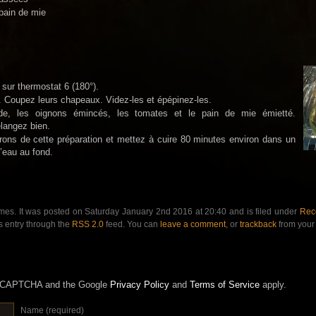
pain de mie
 sur thermostat 6 (180°).
. Coupez leurs chapeaux. Videz-les et épépinez-les.
de, les oignons émincés, les tomates et le pain de mie émietté.
langez bien.
rons de cette préparation et mettez à cuire 80 minutes environ dans un
’eau au fond.
mes. It was posted on Saturday January 2nd 2016 at 20:40 and is filed under
Rece
s entry through the
RSS 2.0
feed. You can
leave a comment
, or
trackback
from your 
 reCAPTCHA and the Google
Privacy Policy
and
Terms of Service
apply.
Name (required)