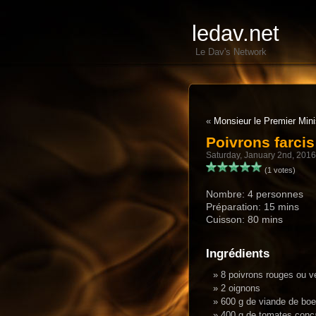
ledav.net
Le Dav's Network
«
Monsieur le Premier Min
Poivrons farcis
Saturday, January 2nd, 2016
(1 votes)
Nombre: 4 personnes
Préparation: 15 mins
Cuisson: 80 mins
Ingrédients
8 poivrons rouges ou v
2 oignons
600 g de viande de bo
400 g de tomates con