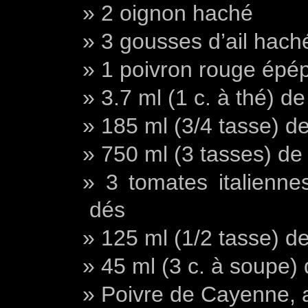
2 oignon haché
3 gousses d’ail hach
1 poivron rouge épé
3.7 ml (1 c. à thé) d
185 ml (3/4 tasse) de
750 ml (3 tasses) de 
3 tomates italienn
dés
125 ml (1/2 tasse) de
45 ml (3 c. à soupe) d
Poivre de Cayenne, 