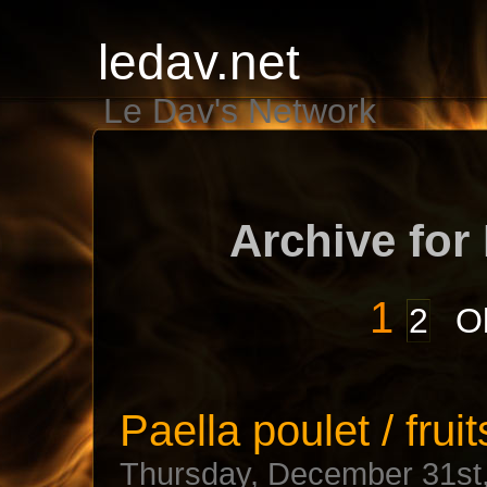
ledav.net
Le Dav's Network
Archive for
1
2
Ol
Paella poulet / frui
Thursday, December 31st