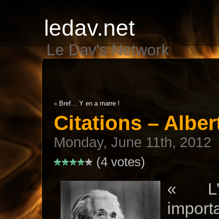
ledav.net
Le Dav's Network
«
Bref… Y en a marre !
Citations – Alber
Monday, June 11th, 2012
(4 votes)
« L’
importa