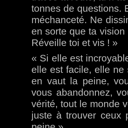
tonnes de questions. Ev
méchanceté. Ne dissi
en sorte que ta vision
Réveille toi et vis ! »
« Si elle
est incroyabl
elle
est facile
, elle
ne 
en vaut la peine
, vo
vous abandonnez
,
vo
vérité,
tout le monde v
juste
à
trouver ceux
peine »