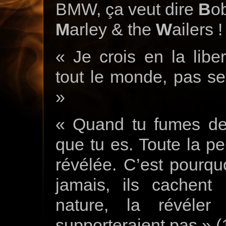
BMW, ça veut dire
B
o
M
arley & the
W
ailers !
« Je crois en la libe
tout le monde, pas s
»
« Quand tu fumes de l
que tu es. Toute la pe
révélée. C’est pourquo
jamais, ils cachent
nature, la révéler
supporteraient pas » 