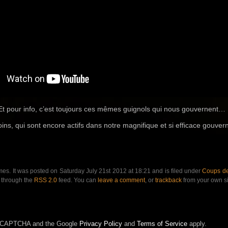
Et pour info, c’est toujours ces mêmes guignols qui nous gouvernent…
ns, qui sont encore actifs dans notre magnifique et si efficace gouver
mes. It was posted on Saturday July 21st 2012 at 18:21 and is filed under
Coups de
y through the
RSS 2.0
feed. You can
leave a comment
, or
trackback
from your own si
 reCAPTCHA and the Google
Privacy Policy
and
Terms of Service
apply.