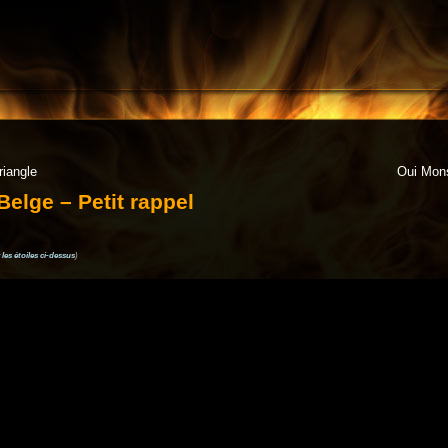
riangle
Oui Mon
Belge – Petit rappel
 les étoiles ci-dessus
)