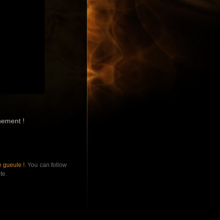
nement !
 gueule !
. You can follow
te.