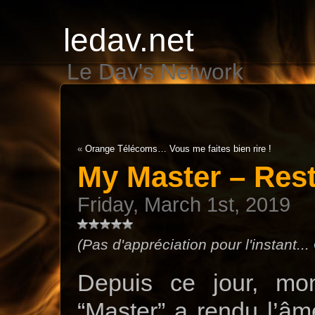
ledav.net
Le Dav's Network
«
Orange Télécoms… Vous me faites bien rire !
My Master – Res
Friday, March 1st, 2019
(Pas d'appréciation pour l'instant...
Depuis ce jour, mo
“Master” a rendu l’â