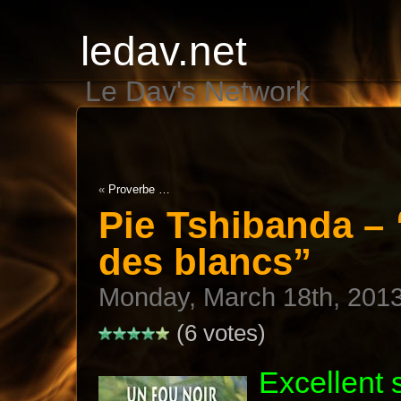
ledav.net
Le Dav's Network
«
Proverbe …
Pie Tshibanda – 
des blancs”
Monday, March 18th, 201
(6 votes)
Excellent 