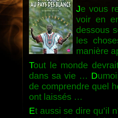
J
e vous r
voir en en
dessous s
les chose
manière a
T
out le monde devrait
dans sa vie …
D
umoi
de comprendre quel h
ont laissés …
E
t aussi se dire qu’il 