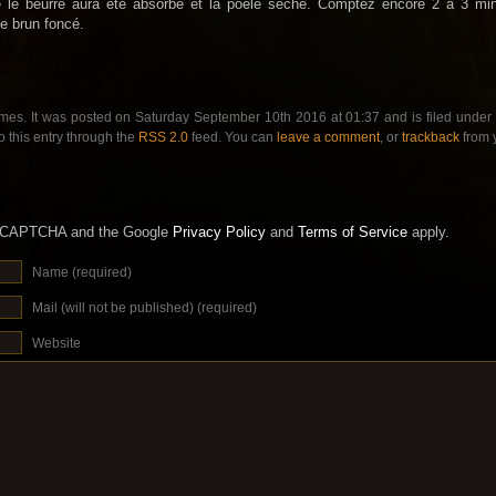
e le beurre aura été absorbé et la poêle sèche. Comptez encore 2 à 3 min
te brun foncé.
mes. It was posted on Saturday September 10th 2016 at 01:37 and is filed under
 this entry through the
RSS 2.0
feed. You can
leave a comment
, or
trackback
from 
 reCAPTCHA and the Google
Privacy Policy
and
Terms of Service
apply.
Name (required)
Mail (will not be published) (required)
Website