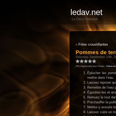
ledav.net
Le Dav's Network
«
Frites croustillantes
Pommes de terr
Saturday, September 10th, 
(Pas d'appréciation pour l'instant...
Clique sur
Éplucher les pomm
mettre dans l’eau.
Laissez reposer qu
Remettre de l’eau p
Égouttez-les et as
Remuez le tout dans
Préchauffer la poêl
Mettez-y ensuite le
Laissez cuire un mo