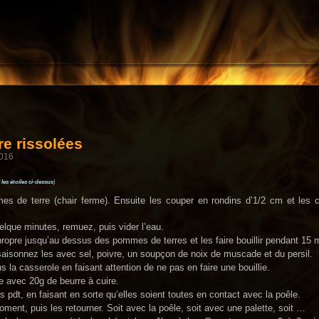
e rissolées
2016
 les étoiles ci-dessus
)
es de terre (chair ferme). Ensuite les couper en rondins d’1/2 cm et les 
elque minutes, remuez, puis vider l’eau.
ropre jusqu’au dessus des pommes de terres et les faire bouillir pendant 15 
saisonnez les avec sel, poivre, un soupçon de noix de muscade et du persil.
 la casserole en faisant attention de ne pas en faire une bouillie.
e avec 20g de beurre à cuire.
s pdt, en faisant en sorte qu’elles soient toutes en contact avec la poêle.
ment, puis les retourner. Soit avec la poêle, soit avec une palette, soit …