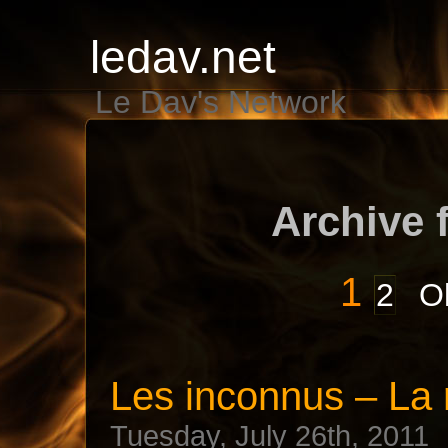
ledav.net
Le Dav's Network
Archive f
1
2
Ol
Les inconnus – La 
Tuesday, July 26th, 2011