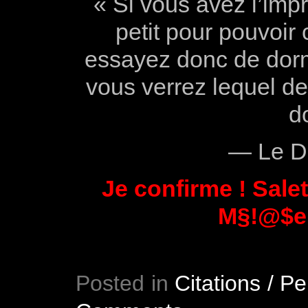
« Si vous avez l’imp
petit pour pouvoir
essayez donc de dor
vous verrez lequel d
d
— Le D
Je confirme ! Sale
M§!@$e !
Posted in
Citations / P