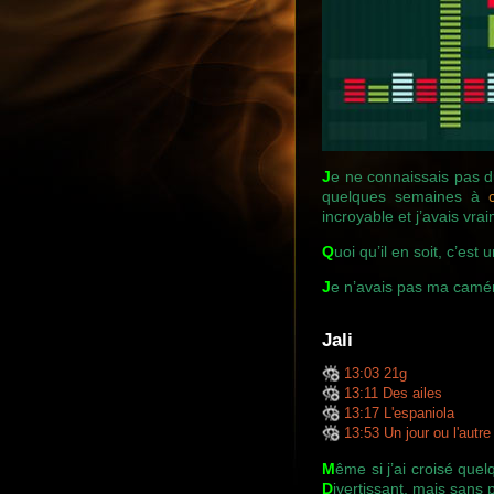
J
e ne connaissais pas d
quelques semaines à
incroyable et j’avais vra
Q
uoi qu’il en soit, c’est 
J
e n’avais pas ma camé
Jali
13:03 21g
13:11 Des ailes
13:17 L'espaniola
13:53 Un jour ou l'autre
M
ême si j’ai croisé que
D
ivertissant, mais sans 