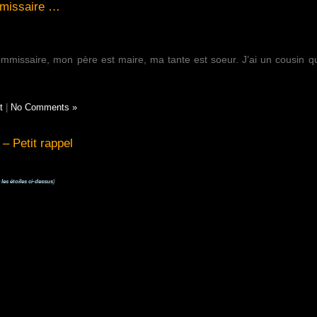
mmissaire …
mmissaire, mon père est maire, ma tante est soeur. J’ai un cousin qu
t
|
No Comments »
– Petit rappel
 les étoiles ci-dessus
)