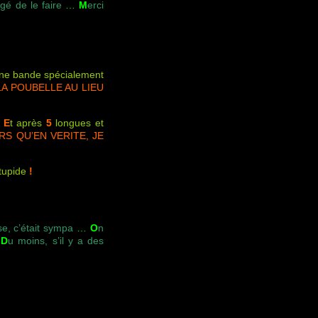
ligé de le faire
…
M
erci
 une bande spécialement
LA POUBELLE AU LIEU
E
t après
5
longues et
RS QU’EN VERITE, JE
stupide
!
se, c’était sympa
…
O
n
D
u moins, s’il y a des