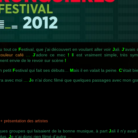
u tout ce
F
estival, que j’ai découvert en voulant aller voir
J
ali.
J
‘avais 
couleur café
…
J
‘adore ce mec
!
I
l est vraiment simple, très sym
iment envie de le revoir sur scène
!
un petit
F
estival qui fait ses débuts…
M
ais il en valait la peine.
C
‘était b
ra avec moi
…
J
e n’ai donc filmé que quelques passages avec mon g
 + présentation des artistes
lques groupes qui faisaient de la bonne musique, à part
J
ali il n’y avai
plus.
J
e n’ai donc rien filmé d’autre
…