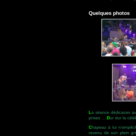
Quelques photos
L
a séance dédicaces a
prises
…
D
ur dur la célé
C
hapeau à lui n’empê
revenu de son plein gr