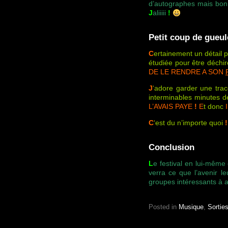
d’autographes mais bo
J
aliiiii
!
Petit coup de gueul
C
ertainement un détail
étudiée pour être déchir
DE LE RENDRE A SON
J
‘adore garder une tra
interminables minutes de
L’AVAIS PAYE
!
E
t donc
C
‘est du n’importe quoi
!
Conclusion
L
e festival en lui-même
verra ce que l’avenir l
groupes intéressants à a
Posted in
Musique
,
Sortie