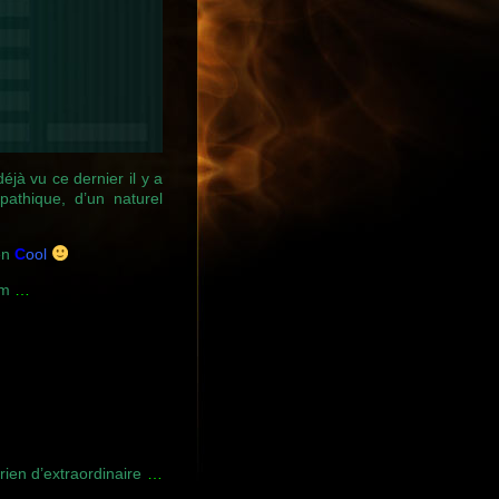
déjà vu ce dernier il y a
pathique, d’un naturel
ien
C
ool
sm
…
t rien d’extraordinaire
…