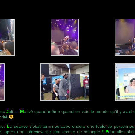
vec
J
ali
…
M
otivé quand même quand on vois le monde qu’il y avait 
brité
che.
L
a séance s’était terminée avec encore une foule de personnes
é, après une interview sur une chaine de musique
!
P
our aller plus