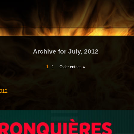
Archive for July, 2012
1
2
Older entries »
2012