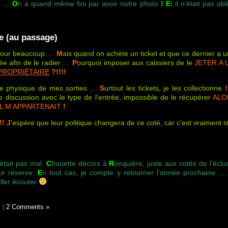
n
…
O
n a quand même fini par avoir notre photo
!
E
t il n’était pas ob
e (au passage)
 pour beaucoup
…
M
ais quand on achète un ticket et que ce dernier a
ée afin de le radier
…
P
ourquoi imposer aux caissiers de le
JETER A 
PROPRIÉTAIRE
?!!!!
ce physique de mes sorties
…
S
urtout les tickets, je les collectionne
!
 discussion avec le type de l’entrée, impossible de le récupérer
ALO
IL M’APPARTENAIT
!
!!
J
‘espère que leur politique changera de ce coté, car c’est vraiment 
 était pas mal.
C
houette décors à
R
onquière, juste aux cotés de l’éclu
eur réserve.
E
n tout cas, je compte y retourner l’année prochaine
…
ller écouter
s
|
2 Comments »