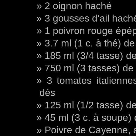
2 oignon haché
3 gousses d’ail hach
1 poivron rouge épé
3.7 ml (1 c. à thé) d
185 ml (3/4 tasse) de
750 ml (3 tasses) de 
3 tomates italienn
dés
125 ml (1/2 tasse) de
45 ml (3 c. à soupe) d
Poivre de Cayenne, 