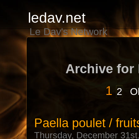
ledav.net
Le Dav's Network
Archive for
1
2
Ol
Paella poulet / frui
Thursday, December 31st