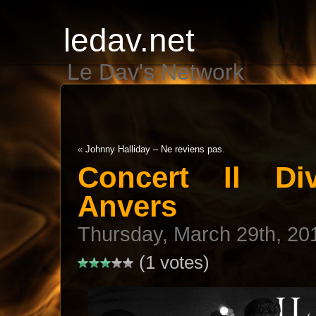
ledav.net
Le Dav's Network
«
Johnny Halliday – Ne reviens pas.
Concert Il Di
Anvers
Thursday, March 29th, 20
(1 votes)