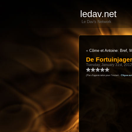
ledav.net
Le Dav's Network
«
Côme et Antoine: Bref, 
De Fortuinjage
Tuesday, January 31st, 2012
(Pas d'appréciation pour l'instant...
Clique sur