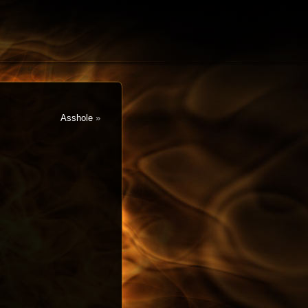
Asshole
»