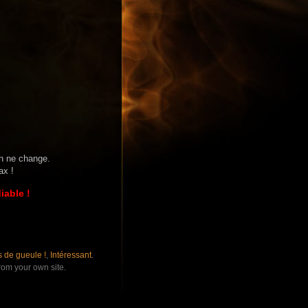
en ne change.
ax !
iable !
 de gueule !
,
Intéressant
.
rom your own site.