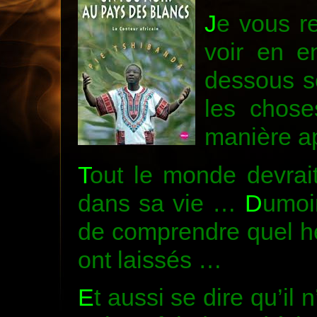
J
e vous r
voir en en
dessous s
les chose
manière a
T
out le monde devrait
dans sa vie …
D
umoi
de comprendre quel h
ont laissés …
E
t aussi se dire qu’il 