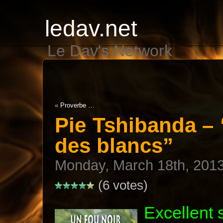
ledav.net
Le Dav's Network
«
Proverbe …
Pie Tshibanda – 
des blancs”
Monday, March 18th, 201
(6 votes)
Excellent 