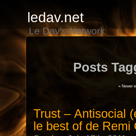
ledav.net
Le Dav's Network
Posts Tag
« Newer e
Trust – Antisocial
le best of de Remi G