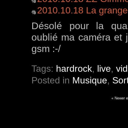
2010.10.18 La grange
Désolé pour la qua
oublié ma caméra et j
gsm :-/
Tags:
hardrock
,
live
,
vi
Posted in
Musique
,
Sor
« Newer e