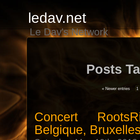
ledav.net
Le Dav's Network
Posts Ta
« Newer entries
1
Concert Roots
Belgique, Bruxelle