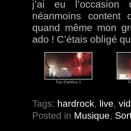
j’ai eu l’occasion
néanmoins content d’
quand même mon grou
ado ! C’étais obligé que 
Feu d’artifice 1
F
Tags:
hardrock
,
live
,
vi
Posted in
Musique
,
Sor