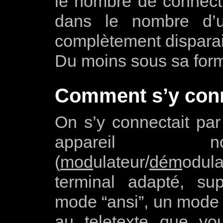
le nombre de connecti
dans le nombre d’uti
complètement dispara
Du moins sous sa form
Comment s’y conn
On s’y connectait par
appareil 
(
mod
ulateur/
dém
odul
terminal adapté, su
mode “ansi”, un mode 
au teletexte que vo