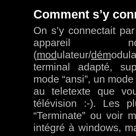
Comment s’y conn
On s’y connectait par
appareil 
(
mod
ulateur/
dém
odul
terminal adapté, su
mode “ansi”, un mode 
au teletexte que vo
télévision :-). Les p
“Terminate” ou voir m
intégré à windows, ma