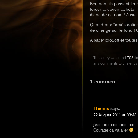
Ben non, ils passent leu
forcer à devoir acheter
digne de ce nom ! Juste 
Quand aux “améliorations
de changé sur le fond ! 
A bat Micro$oft et toutes
This entry was read
703
ti
any comments to this entr
1 comment
Themis
says:
22 August 2011 at 03:48
j’aimmmmmmmmmmmmm
Courage ca va aller