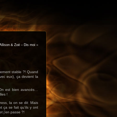
Allison & Zoé – Dis moi
»
itement stable ?! Quand
ec eux), ça devient la
… On est bien avancés…
les !
ess, la on se dit: Mais
t ça se fait qu’ils y ont
t j’en passe ?!