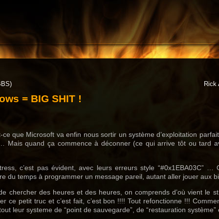
BBS)
Rick 
ows = BIG SHIT !
-ce que Microsoft va enfin nous sortir un système d’exploitation parfa
 Mais quand ça commence à déconner (ce qui arrive tôt ou tard av
 stress, c’est pas évident, avec leurs erreurs style “#0x1EBA03C” 
e du temps à programmer un message pareil, autant aller jouer aux bil
 de chercher des heures et des heures, on comprends d’où vient le str
r ce petit truc et c’est fait, c’est bon !!!! Tout refonctionne !!! Commen
out leur systeme de “point de sauvegarde”, de “restauration système” e