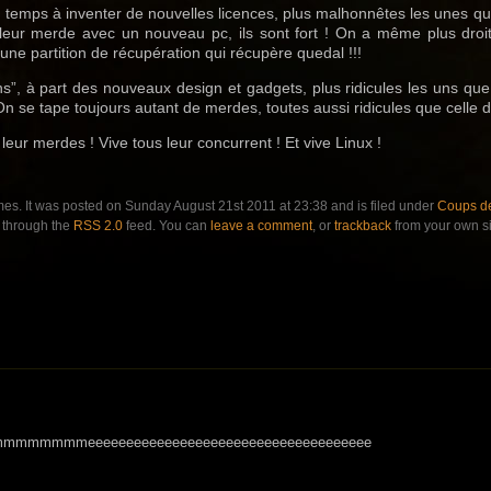
r temps à inventer de nouvelles licences, plus malhonnêtes les unes qu
 leur merde avec un nouveau pc, ils sont fort ! On a même plus droit
une partition de récupération qui récupère quedal !!!
”, à part des nouveaux design et gadgets, plus ridicules les uns que le
On se tape toujours autant de merdes, toutes aussi ridicules que celle 
 leur merdes ! Vive tous leur concurrent ! Et vive Linux !
mes. It was posted on Sunday August 21st 2011 at 23:38 and is filed under
Coups de
y through the
RSS 2.0
feed. You can
leave a comment
, or
trackback
from your own si
mmmmmmeeeeeeeeeeeeeeeeeeeeeeeeeeeeeeeeeeeee