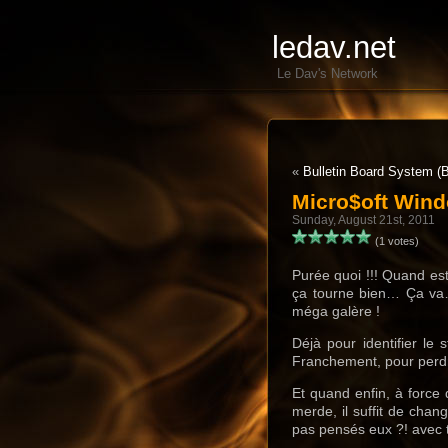
ledav.net
Le Dav's Network
«
Bulletin Board System (
Micro$oft Wind
Sunday, August 21st, 2011
(1 votes)
Purée quoi !!! Quand est
ça tourne bien… Ça va…
méga galère !
Déjà pour identifier le
Franchement, pour perdr
Et quand enfin, à force
merde, il suffit de change
pas pensés eux ?! avec t