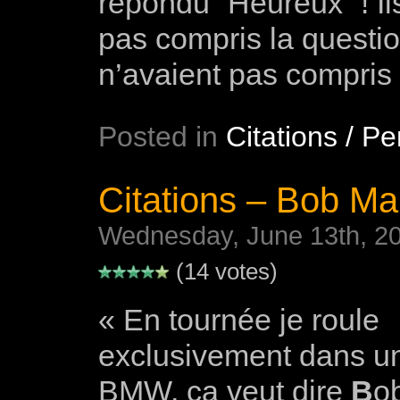
répondu “Heureux” ! Il
pas compris la questio
n’avaient pas compris 
Posted in
Citations / P
Citations – Bob Ma
Wednesday, June 13th, 2
(14 votes)
« En tournée je roule
exclusivement dans u
BMW, ça veut dire
B
o