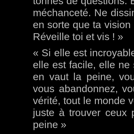
tonnes de questions. Ev
méchanceté. Ne dissi
en sorte que ta vision
Réveille toi et vis ! »
« Si elle
est incroyabl
elle
est facile
, elle
ne 
en vaut la peine
, vo
vous abandonnez
,
vo
vérité,
tout le monde v
juste
à
trouver ceux
peine »