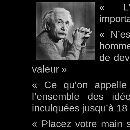
« L’
importa
« N’e
homme 
de dev
valeur »
« Ce qu’on appelle
l’ensemble des idé
inculquées jusqu’à 18
« Placez votre main 