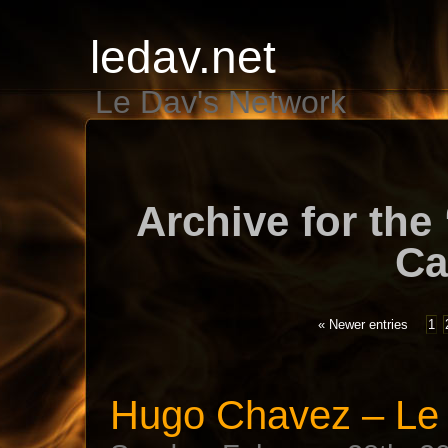
ledav.net
Le Dav's Network
Archive for the
Ca
« Newer entries
1
Hugo Chavez – Le 