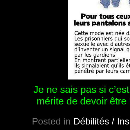
Je ne sais pas si c’es
mérite de devoir être
Posted in
Débilités / Ins