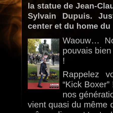
la statue de Jean-Cl
Sylvain Dupuis. Ju
center et du home du 
Waouw… Not
pouvais bien
!
Rappelez v
“Kick Boxer” 
nos génératio
vient quasi du même qu