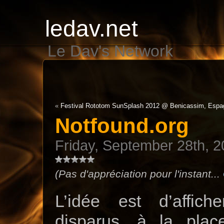
ledav.net
Le Dav's Network
«
Festival Rototom SunSplash 2012 @ Benicassim, Espa
Notfound.org
Friday, September 28th, 
(Pas d'appréciation pour l'instant...
L’idée est d’affic
disparus, à la pla