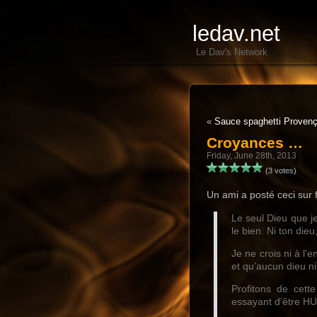
ledav.net
Le Dav's Network
«
Sauce spaghetti Provenç
Croyances …
Friday, June 28th, 2013
(3 votes)
Un ami a posté ceci su
Le seul Dieu que je
le bien. Ni ton die
Je ne crois ni à l
et qu’aucun dieu n
Profitons de cett
essayant d’être H