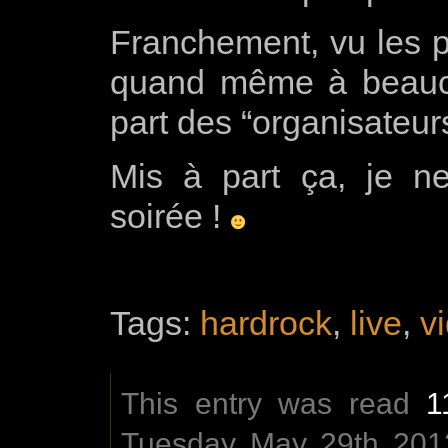
Franchement, vu les pr
quand même à beauco
part des “organisateu
Mis à part ça, je ne
soirée !
Tags:
hardrock
,
live
,
v
This entry was read
1
Tuesday May 29th 2012