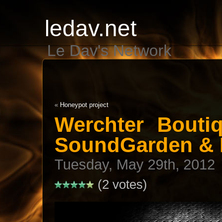
ledav.net
Le Dav's Network
«
Honeypot project
Werchter Bouti
SoundGarden & M
Tuesday, May 29th, 2012
(2 votes)