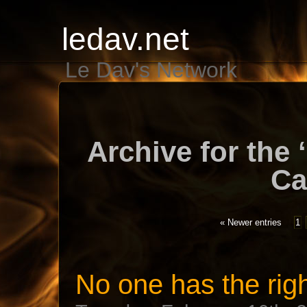
ledav.net
Le Dav's Network
Archive for the 
Ca
« Newer entries
1
No one has the righ