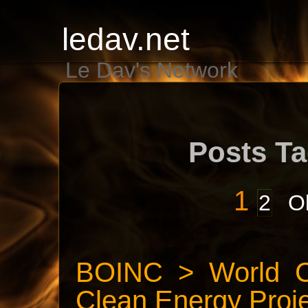
ledav.net
Le Dav's Network
Posts Ta
1
2
Ol
BOINC > World C
Clean Energy Proj