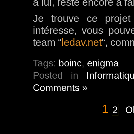
à lui, reste encore à fa
Je trouve ce projet
intéresse, vous pouv
team “
ledav.net
“, com
Tags:
boinc
,
enigma
Posted in
Informatiq
Comments »
1
2
Ol