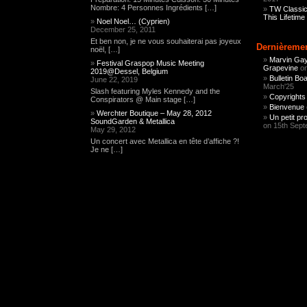
Nombre: 4 Personnes Ingrédients […]
TW Classic
This Lifetime
Noel Noel… (Cyprien)
December 25, 2011
Et ben non, je ne vous souhaiterai pas joyeux
Dernièremen
noël, […]
Marvin Gay
Festival Graspop Music Meeting
Grapevine
on
2019@Dessel, Belgium
Bulletin B
June 22, 2019
March'25
Slash featuring Myles Kennedy and the
Copyrights
Conspirators @ Main stage […]
Bienvenue
Werchter Boutique – May 28, 2012
Un petit pr
SoundGarden & Metallica
on 15th Sept
May 29, 2012
Un concert avec Metallica en tête d’affiche ?!
Je ne […]