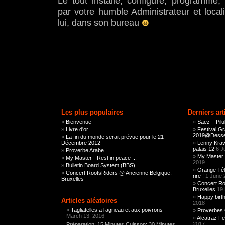
Le tout installé, configuré, programmé
par votre humble Administrateur et local
lui, dans son bureau
Les plus populaires
Derniers art
Bienvenue
Saez – Pilu
Livre d'or
Festival G
2019@Dessel
La fin du monde serait prévue pour le 21
Décembre 2012
Lenny Kravi
palais 12
6 J
Proverbe Arabe
My Master 
My Master - Rest in peace ...
2019
Bulletin Board System (BBS)
Orange Tél
Concert RootsRiders @ Ancienne Belgique,
rire !
1 June 
Bruxelles
Concert Ro
Bruxelles
19
Happy birth
Articles aléatoires
2018
Tagliatelles a l’agneau et aux poivrons
Proverbes 
March 13, 2016
Alcatraz Fes
2017
Préparation: 15 Minutes Cuisson: 30 Minutes