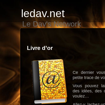
ledav.net
Le Dav's Network
Livre d’or
Ce dernier vou
petite trace de v
Vous pouvez la
des idées, des 
voulez…
Allez-y, lachez-