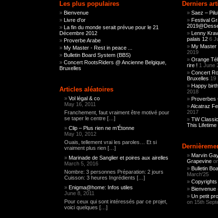
Les plus populaires
Derniers art
Bienvenue
Saez – Pilu
Livre d'or
Festival G
2019@Dessel
La fin du monde serait prévue pour le 21
Décembre 2012
Lenny Kravi
palais 12
6 J
Proverbe Arabe
My Master 
My Master - Rest in peace ...
2019
Bulletin Board System (BBS)
Orange Tél
Concert RootsRiders @ Ancienne Belgique,
rire !
1 June 
Bruxelles
Concert Ro
Bruxelles
19
Happy birth
Articles aléatoires
2018
Vol légal & co
Proverbes 
May 16, 2011
Alcatraz Fes
2017
Franchement, faut vraiment être motivé pour
se taper le centre […]
TW Classic
This Lifetime
Clip – Plus rien ne m’Étonne
May 10, 2012
Ouais, tellement vrai les paroles… Et si
Dernièremen
vraiment plus rien […]
Marvin Gay
Marinade de Sanglier et poires aux airelles
Grapevine
on
March 5, 2016
Bulletin B
Nombre: 3 personnes Préparation: 2 jours
March'25
Cuisson: 3 heures Ingrédients […]
Copyrights
Enigma@home: Infos utiles
Bienvenue
June 8, 2011
Un petit pr
Pour ceux qui sont intéressés par ce projet,
on 15th Sept
voici quelques […]