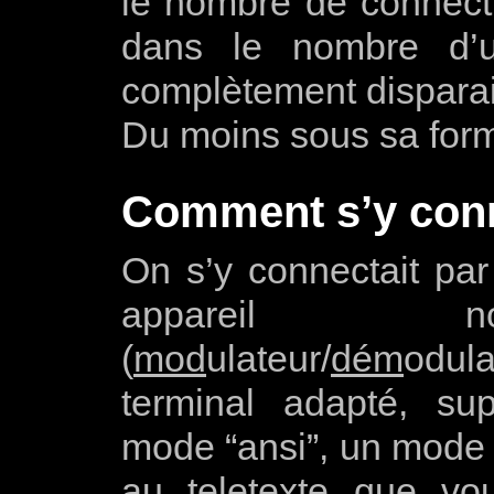
le nombre de connecti
dans le nombre d’uti
complètement dispara
Du moins sous sa form
Comment s’y conn
On s’y connectait par
appareil 
(
mod
ulateur/
dém
odul
terminal adapté, su
mode “ansi”, un mode 
au teletexte que vo